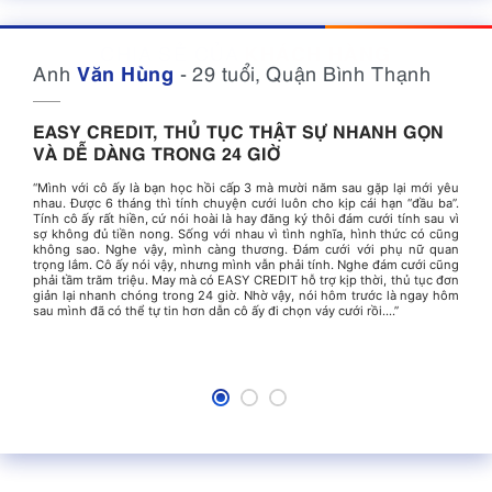
CHIA SẺ CỦA
KHÁCH HÀNG
Anh
Anh
Chị
Hồng Phượng
Văn Hùng
Thanh Nam
29 tuổi, Quận Bình Thạnh
30 tuổi, Quận 3
31 tuổi, Quận 5
EASY CREDIT, THỦ TỤC THẬT SỰ NHANH GỌN
LÃI SUẤT THẤP SO VỚI THỊ TRƯỜNG, PHÙ HỢP
ĐĂNG KÝ VAY ONLINE DỄ DÀNG,
VÀ DỄ DÀNG TRONG 24 GIỜ
VỚI THU NHẬP.
NHẬN TIỀN CHUYỂN KHOẢN NHANH CHÓNG.
“Mình với cô ấy là bạn học hồi cấp 3 mà mười năm sau gặp lại mới yêu
"Mình là người làm việc tự do. Mà những người như mình, lúc thì nhiều
"Con trai mình được 7 tuổi. Mỗi lần con qua nhà bạn hàng xóm chơi là
nhau. Được 6 tháng thì tính chuyện cưới luôn cho kịp cái hạn “đầu ba”.
dự án lắm, lúc thì dự án treo hoài nên đôi khi cũng hụt tiền... Đúng tháng
mê mẩn cây đàn piano điện tử của bạn, cứ ngồi lì vọc chơi đàn, gọi mãi
Tính cô ấy rất hiền, cứ nói hoài là hay đăng ký thôi đám cưới tính sau vì
cần tiền sắm sửa nhiều cho con đi học lại túng thiếu. May sao mình
không chịu về. Ngày nào con cũng qua nhà bạn hàng xóm để chơi đàn
sợ không đủ tiền nong. Sống với nhau vì tình nghĩa, hình thức có cũng
được nhân viên EASY CREDIT tư vấn, hỗ trợ gói vay phù hợp với kiểu
chung với bạn. Thằng nhóc không biết đánh đàn, nhưng nhìn con chơi
không sao. Nghe vậy, mình càng thương. Đám cưới với phụ nữ quan
nghề nghiệp và thu nhập như mình. Ban đầu cũng e ngại không dám tìm
rất say mê. Có hôm con hỏi: Mẹ ơi, con muốn học đàn như bạn An nhà
trọng lắm. Cô ấy nói vậy, nhưng mình vẫn phải tính. Nghe đám cưới cũng
đến các công ty tài chính, nhưng nhân viên EASY CREDIT tận tình tìm
bác Ba. Mình nghe thương quá, nhưng không biết sao vì luôn kẹt tiền
phải tầm trăm triệu. May mà có EASY CREDIT hỗ trợ kịp thời, thủ tục đơn
hiểu và tư vấn các khoản vay đa dạng, lãi suất tốt nhất cho mình. Mình
buôn bán, không thiếu nhưng lúc cần thì lại không có sẵn. Đang lưỡng
giản lại nhanh chóng trong 24 giờ. Nhờ vậy, nói hôm trước là ngay hôm
rất hài lòng và chắc chắn sẽ tìm đến sự hỗ trợ EASY CREDIT nữa nếu có
lự thì có người bạn giới thiệu trang vay trực tuyến EASY CREDIT, mình
sau mình đã có thể tự tin hơn dẫn cô ấy đi chọn váy cưới rồi....”
nhu cầu tài chính."
đăng ký luôn. Đăng ký buổi tối, sáng ra có kết quả, thủ tục đăng ký hoàn
toàn trên mạng, không phải ra chi nhánh mà tiền được chuyển khoản
trực tiếp vô tài khoản luôn. Buổi trưa, thằng nhỏ đi học về thấy cây
đàn, nhìn nó mừng mà thương lắm..."