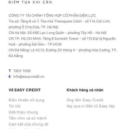
CÔNG TY TÀI CHÍNH TỔNG HỢP CỔ PHẦN ĐIỆN LỰC
Trụ sở: Tầng 6 và 7, Tòa nhà Thaisquare Caliri - số 11A Cát Linh,
phường Ô Chợ Dừa, TP. Hà Nội
CN Hà Nội: Số 466 Lạc Long Quân - phường Tây Hồ - Hà Nội
CN TP. Hồ Chí Minh: Tầng 9 Sunwah Tower - số 115 Đại lộ Nguyễn
Huệ - phường Sài Gòn - TP.HCM
CN Đà Nẵng: Lô A2.12, Đường 30 tháng 4 - phường Hòa Cường, TP.
Đà Nẵng
T
1900 1066
E
info@easycredit.vn
Về EASY CREDIT
Khách hàng cá nhân
Điều khoản sử dụng
Ứng tiền Easy Credit
Tin tức
Vay qua ví điện tử Easy Vay
Giới thiệu chung
Tầm nhìn và sứ mệnh
Cam kết của chúng tôi