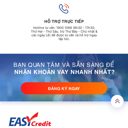
HỖ TRỢ TRỰC TIẾP
Hotline tư vấn: 1900 1066 (8h30 - 17h30,
Thứ Hai - Thứ Sáu, trừ Thứ Bảy - Chủ nhật &
các ngày Lễ) để được tư vấn và hỗ trợ ngay
lập tức.
BẠN QUAN TÂM VÀ SẴN SÀNG ĐỂ
NHẬN KHOẢN VAY NHANH NHẤT?
ĐĂNG KÝ NGAY